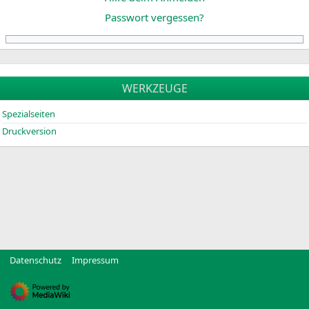
n
n
Passwort vergessen?
s
g
p
e
r
n
i
n
WERKZEUGE
g
e
Spezialseiten
n
Druckversion
Datenschutz
Impressum