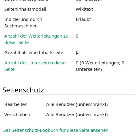
n
n
Seiteninhaltsmodell
Wikitext
s
g
p
e
Indizierung durch
Erlaubt
r
n
Suchmaschinen
i
Anzahl der Weiterleitungen zu
0
n
dieser Seite
g
e
Gezählt als eine Inhaltsseite
Ja
n
Anzahl der Unterseiten dieser
0 (0 Weiterleitungen; 0
Seite
Unterseiten)
Seitenschutz
Bearbeiten
Alle Benutzer (unbeschränkt)
Verschieben
Alle Benutzer (unbeschränkt)
Das Seitenschutz-Logbuch für diese Seite ansehen.