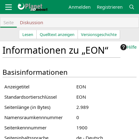
Zum
Anmelden
Registrieren
Inhalt
springen
Seite
Diskussion
Lesen
Quelltext anzeigen
Versionsgeschichte
Informationen zu „EON“
Hilfe
Z
Z
Basisinformationen
u
u
r
r
N
S
Anzeigetitel
EON
a
u
Standardsortierschlüssel
EON
v
c
i
h
Seitenlänge (in Bytes)
2.989
g
e
Namensraumkennnummer
0
a
s
t
p
Seitenkennnummer
1900
i
r
Seiteninhaltssprache
de - Deutsch
o
i