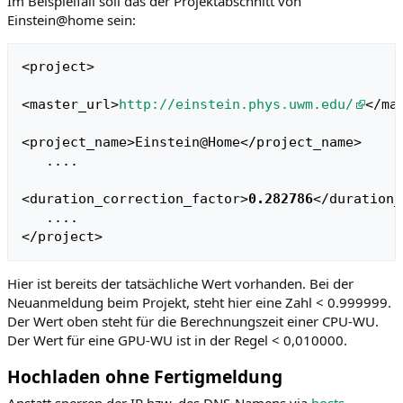
Im Beispielfall soll das der Projektabschnitt von
Einstein@home sein:
<project>

<master_url>
http://einstein.phys.uwm.edu/
</mas
<project_name>Einstein@Home</project_name>

   ....

<duration_correction_factor>
0.282786
</duration_
   ....

Hier ist bereits der tatsächliche Wert vorhanden. Bei der
Neuanmeldung beim Projekt, steht hier eine Zahl < 0.999999.
Der Wert oben steht für die Berechnungszeit einer CPU-WU.
Der Wert für eine GPU-WU ist in der Regel < 0,010000.
Hochladen ohne Fertigmeldung