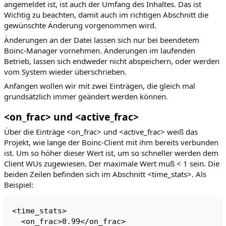
angemeldet ist, ist auch der Umfang des Inhaltes. Das ist
n
n
Wichtig zu beachten, damit auch im richtigen Abschnitt die
s
g
gewünschte Änderung vorgenommen wird.
p
e
Änderungen an der Datei lassen sich nur bei beendetem
r
n
Boinc-Manager vornehmen. Änderungen im laufenden
i
Betrieb, lassen sich endweder nicht abspeichern, oder werden
n
vom System wieder überschrieben.
g
e
Anfangen wollen wir mit zwei Einträgen, die gleich mal
n
grundsätzlich immer geändert werden können.
<on_frac> und <active_frac>
Über die Einträge <on_frac> und <active_frac> weiß das
Projekt, wie lange der Boinc-Client mit ihm bereits verbunden
ist. Um so höher dieser Wert ist, um so schneller werden dem
Client WUs zugewiesen. Der maximale Wert muß < 1 sein. Die
beiden Zeilen befinden sich im Abschnitt <time_stats>. Als
Beispiel:
<time_stats>

  <on_frac>0.99</on_frac>
