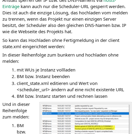
Anstatt sperren der IP bzw. des DNS-Namens via
hosts-
Einträge
kann auch nur die Scheduler-URL gesperrt werden.
Dies ist auch die einzige Lösung, das hochladen vom melden
zu trennen, wenn das Projekt nur einen einzigen Server
besitzt, der Scheduler also den gleichen DNS-Namen bzw. IP
wie die Webseite des Projekts hat.
So kann das Hochladen ohne Fertigmeldung in der client
state.xml eingerichtet werden:
In dieser Reihenfolge zum bunkern und hochladen ohne
melden:
mit WUs je Instanz vollladen
BM bzw. Instanz beenden
client_state.xml editieren und Wert von
<scheduler_url> ändern auf eine nicht existente URL
BM bzw. Instanz starten und rechnen lassen
Und in dieser
Reihenfolge
zum melden:
BM
bzw.