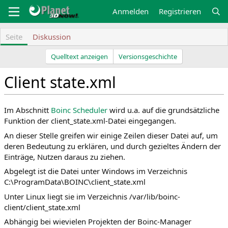
Zum
Anmelden
Registrieren
Inhalt
springen
Seite
Diskussion
Quelltext anzeigen
Versionsgeschichte
Client state.xml
Z
Z
Im Abschnitt
Boinc Scheduler
wird u.a. auf die grundsätzliche
u
u
Funktion der client_state.xml-Datei eingegangen.
r
r
An dieser Stelle greifen wir einige Zeilen dieser Datei auf, um
N
S
deren Bedeutung zu erklären, und durch gezieltes Ändern der
a
u
Einträge, Nutzen daraus zu ziehen.
v
c
Abgelegt ist die Datei unter Windows im Verzeichnis
i
h
C:\ProgramData\BOINC\client_state.xml
g
e
a
s
Unter Linux liegt sie im Verzeichnis /var/lib/boinc-
t
p
client/client_state.xml
i
r
Abhängig bei wievielen Projekten der Boinc-Manager
o
i