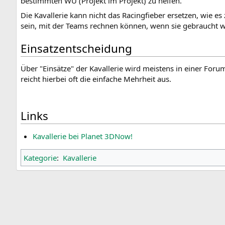
bestimmten WU (Projekt im Projekt) zu helfen.
t
p
Die Kavallerie kann nicht das Racingfieber ersetzen, wie es
i
r
sein, mit der Teams rechnen können, wenn sie gebraucht w
o
i
n
n
Einsatzentscheidung
s
g
p
e
Über "Einsätze" der Kavallerie wird meistens in einer For
r
n
reicht hierbei oft die einfache Mehrheit aus.
i
n
g
Links
e
n
Kavallerie bei Planet 3DNow!
Kategorie
:
Kavallerie