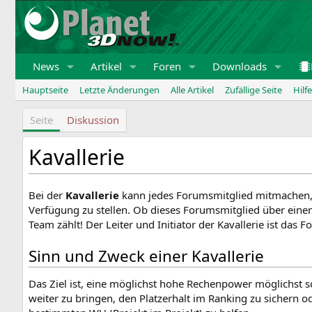
Zum
Inhalt
springen
News
Artikel
Foren
Downloads
Hauptseite
Letzte Änderungen
Alle Artikel
Zufällige Seite
Hilfe
Seite
Diskussion
Kavallerie
Z
Z
Bei der
Kavallerie
kann jedes Forumsmitglied mitmachen, d
u
u
Verfügung zu stellen. Ob dieses Forumsmitglied über einen 
r
r
Team zählt! Der Leiter und Initiator der Kavallerie ist das 
N
S
Sinn und Zweck einer Kavallerie
a
u
v
c
i
h
Das Ziel ist, eine möglichst hohe Rechenpower möglichst s
g
e
weiter zu bringen, den Platzerhalt im Ranking zu sichern o
a
s