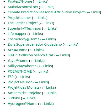
Pirates@Home
(
← Links
)
Malariacontrol.net
(
← Links
)
Climate Prediction Seasonal Attribution Project
(
← Links
)
Projektbanner
(
← Links
)
The Lattice Project
(
← Links
)
Superlink@Technion
(
← Links
)
Lifemapper
(
← Links
)
Cosmology@Home
(
← Links
)
Zivis Superordenador Ciudadano
(
← Links
)
APS@Home
(
← Links
)
SHA-1 Collision Search Graz
(
← Links
)
Yoyo@home
(
← Links
)
MilkyWay@home
(
← Links
)
POEM@HOME
(
← Links
)
TSP
(
← Links
)
Project Neuron
(
← Links
)
Projekt des Monats
(
← Links
)
Ãœbersicht Projekte
(
← Links
)
Sudoku
(
← Links
)
Hydrogen@Home
(
← Links
)