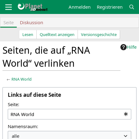
Zum
Anmelden
Registrieren
Inhalt
springen
Seite
Diskussion
Lesen
Quelltext anzeigen
Versionsgeschichte
Seiten, die auf „RNA
Hilfe
World“ verlinken
←
RNA World
Z
Z
Links auf diese Seite
u
u
r
r
Seite:
N
S
a
u
v
c
Namensraum:
i
h
g
e
alle