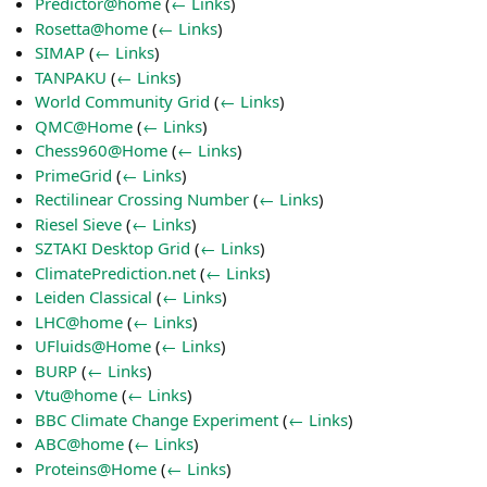
Predictor@home
(
← Links
)
Rosetta@home
(
← Links
)
SIMAP
(
← Links
)
TANPAKU
(
← Links
)
World Community Grid
(
← Links
)
QMC@Home
(
← Links
)
Chess960@Home
(
← Links
)
PrimeGrid
(
← Links
)
Rectilinear Crossing Number
(
← Links
)
Riesel Sieve
(
← Links
)
SZTAKI Desktop Grid
(
← Links
)
ClimatePrediction.net
(
← Links
)
Leiden Classical
(
← Links
)
LHC@home
(
← Links
)
UFluids@Home
(
← Links
)
BURP
(
← Links
)
Vtu@home
(
← Links
)
BBC Climate Change Experiment
(
← Links
)
ABC@home
(
← Links
)
Proteins@Home
(
← Links
)