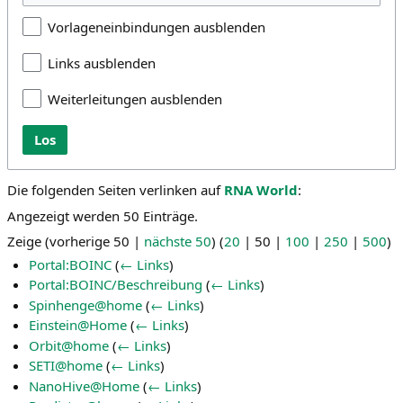
a
s
Vorlageneinbindungen ausblenden
t
p
i
r
Links ausblenden
o
i
n
n
Weiterleitungen ausblenden
s
g
p
e
Los
r
n
i
n
Die folgenden Seiten verlinken auf
RNA World
:
g
Angezeigt werden 50 Einträge.
e
n
Zeige (
vorherige 50
|
nächste 50
) (
20
|
50
|
100
|
250
|
500
)
Portal:BOINC
(
← Links
)
Portal:BOINC/Beschreibung
(
← Links
)
Spinhenge@home
(
← Links
)
Einstein@Home
(
← Links
)
Orbit@home
(
← Links
)
SETI@home
(
← Links
)
NanoHive@Home
(
← Links
)