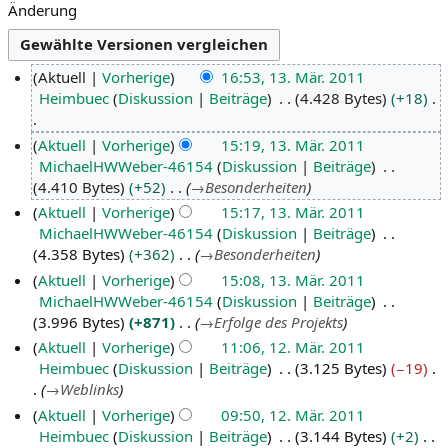
a
s
Änderung
t
p
i
r
o
i
1
Aktuell
Vorherige
16:53, 13. Mär. 2011
n
n
3
Heimbuec
Diskussion
Beiträge
4.428 Bytes
+18
s
g
.
p
e
K
Aktuell
Vorherige
15:19, 13. Mär. 2011
M
r
n
e
MichaelHWWeber-46154
Diskussion
Beiträge
ä
i
i
4.410 Bytes
+52
→
Besonderheiten
r
n
n
Aktuell
Vorherige
15:17, 13. Mär. 2011
z
g
e
MichaelHWWeber-46154
Diskussion
Beiträge
e
2
B
4.358 Bytes
+362
→
Besonderheiten
n
e
0
Aktuell
Vorherige
15:08, 13. Mär. 2011
a
1
MichaelHWWeber-46154
Diskussion
Beiträge
r
1
3.996 Bytes
+871
→
Erfolge des Projekts
b
1
Aktuell
Vorherige
11:06, 12. Mär. 2011
e
2
Heimbuec
Diskussion
Beiträge
3.125 Bytes
−19
i
→
Weblinks
t
.
u
Aktuell
Vorherige
09:50, 12. Mär. 2011
M
n
Heimbuec
Diskussion
Beiträge
3.144 Bytes
+2
ä