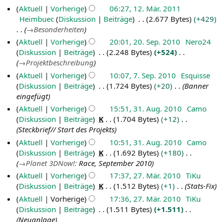
m
u
s
Aktuell
Vorherige
06:27, 12. Mär. 2011
m
s
z
Heimbuec
Diskussion
Beiträge
2.677 Bytes
+429
e
a
u
→
Besonderheiten
n
m
s
2
Aktuell
Vorherige
20:01, 20. Sep. 2010
Nero24
f
m
a
0
Diskussion
Beiträge
2.248 Bytes
+524
a
e
m
→
Projektbeschreibung
s
.
n
m
s
7
Aktuell
Vorherige
10:07, 7. Sep. 2010
Esquisse
f
S
e
u
.
Diskussion
Beiträge
1.724 Bytes
+20
Banner
a
e
n
n
eingefügt
s
S
f
p
g
s
3
Aktuell
Vorherige
15:51, 31. Aug. 2010
Camo
a
e
t
u
1
Diskussion
Beiträge
K
1.704 Bytes
+12
s
p
e
n
Steckbrief// Start des Projekts
s
.
t
m
g
u
Aktuell
Vorherige
10:51, 31. Aug. 2010
Camo
A
e
b
n
Diskussion
Beiträge
K
1.692 Bytes
+180
u
m
e
g
→
Planet 3DNow!
:
Race, September 2010
g
b
r
2
Aktuell
Vorherige
17:37, 27. Mär. 2010
TiKu
u
e
2
7
Diskussion
Beiträge
K
1.512 Bytes
+1
Stats-Fix
s
r
0
.
Aktuell
Vorherige
17:36, 27. Mär. 2010
TiKu
t
2
1
Diskussion
Beiträge
1.511 Bytes
+1.511
M
2
0
0
Neuanlage