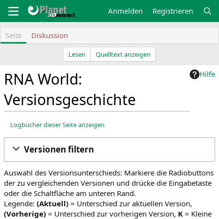
Zum
Anmelden
Registrieren
Inhalt
springen
Seite
Diskussion
Lesen
Quelltext anzeigen
RNA World:
Hilfe
Versionsgeschichte
Logbücher dieser Seite anzeigen
Z
Z
Versionen filtern
u
u
r
r
N
S
Auswahl des Versionsunterschieds: Markiere die Radiobuttons
a
u
der zu vergleichenden Versionen und drücke die Eingabetaste
v
c
oder die Schaltfläche am unteren Rand.
i
h
Legende:
(Aktuell)
= Unterschied zur aktuellen Version,
g
e
(Vorherige)
= Unterschied zur vorherigen Version,
K
= Kleine