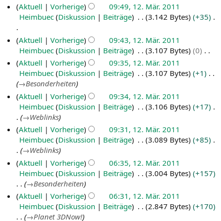
g
K
Aktuell
Vorherige
09:49, 12. Mär. 2011
r
s
e
Heimbuec
Diskussion
Beiträge
3.142 Bytes
+35
z
z
i
2
u
n
K
Aktuell
Vorherige
09:43, 12. Mär. 2011
0
s
e
e
Heimbuec
Diskussion
Beiträge
3.107 Bytes
0
a
1
B
i
K
Aktuell
Vorherige
09:35, 12. Mär. 2011
m
e
1
n
e
Heimbuec
Diskussion
Beiträge
3.107 Bytes
+1
m
a
e
i
→
Besonderheiten
e
r
B
n
Aktuell
Vorherige
09:34, 12. Mär. 2011
n
b
e
e
Heimbuec
Diskussion
Beiträge
3.106 Bytes
+17
f
e
a
B
→
Weblinks
a
i
r
e
s
t
Aktuell
Vorherige
09:31, 12. Mär. 2011
b
a
s
u
Heimbuec
Diskussion
Beiträge
3.089 Bytes
+85
e
r
u
n
→
Weblinks
i
b
n
g
t
Aktuell
Vorherige
06:35, 12. Mär. 2011
e
g
s
u
Heimbuec
Diskussion
Beiträge
3.004 Bytes
+157
i
z
n
→
Besonderheiten
t
u
g
u
Aktuell
Vorherige
06:31, 12. Mär. 2011
s
s
n
Heimbuec
Diskussion
Beiträge
2.847 Bytes
+170
a
z
g
→
Planet 3DNow!