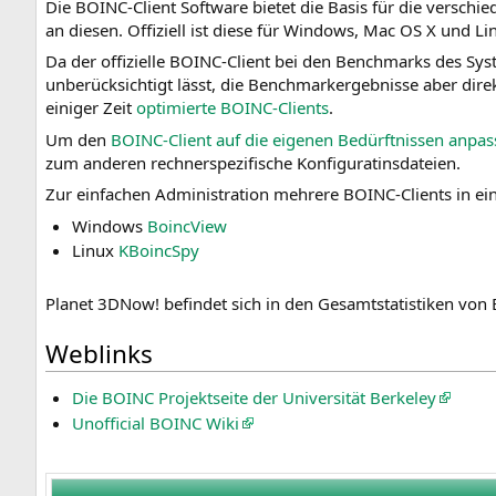
Die BOINC-Client Software bietet die Basis für die verschi
g
e
an diesen. Offiziell ist diese für Windows, Mac OS X und Lin
a
s
t
p
Da der offizielle BOINC-Client bei den Benchmarks des S
i
r
unberücksichtigt lässt, die Benchmarkergebnisse aber direk
o
i
einiger Zeit
optimierte BOINC-Clients
.
n
n
Um den
BOINC-Client auf die eigenen Bedürftnissen anpa
s
g
zum anderen rechnerspezifische Konfiguratinsdateien.
p
e
Zur einfachen Administration mehrere BOINC-Clients in e
r
n
i
Windows
BoincView
n
Linux
KBoincSpy
g
e
Planet 3DNow! befindet sich in den Gesamtstatistiken von
n
Weblinks
Die BOINC Projektseite der Universität Berkeley
Unofficial BOINC Wiki