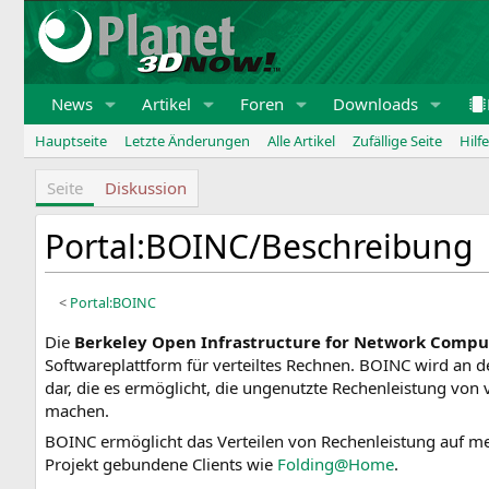
Zum
Inhalt
springen
News
Artikel
Foren
Downloads
Hauptseite
Letzte Änderungen
Alle Artikel
Zufällige Seite
Hilfe
Seite
Diskussion
Portal:BOINC/Beschreibung
<
Portal:BOINC
Z
Z
Die
Berkeley Open Infrastructure for Network Compu
u
u
Softwareplattform für verteiltes Rechnen. BOINC wird an der
r
r
dar, die es ermöglicht, die ungenutzte Rechenleistung von
N
S
machen.
a
u
BOINC ermöglicht das Verteilen von Rechenleistung auf me
v
c
Projekt gebundene Clients wie
Folding@Home
.
i
h