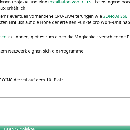
edenen Projekte und eine
Installation von BOINC
ist zwingend not
ux erhältlich.
ystems eventuell vorhandene CPU-Erweiterungen wie
3DNow!
SSE
,
ten Einfluss auf die Höhe der erteilten Punkte pro Work-Unit habe
ssen
zu können, gibt es zum einen die Möglichkeit verschiedene Pr
inem Netzwerk eignen sich die Programme:
 BOINC derzeit auf dem
10
. Platz.
BOINC
-Projekte