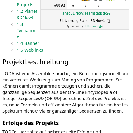
Projekts
n
n
x86-64
x
x
x
-
-
1.2
Planet
s
g
Planet 3DNow! Teamstatistik
3DNow!
p
e
Platzierung Planet 3DNow!:
1.3
r
n
(powered by
BOINCstats
)
Teilnahm
i
e
n
g
1.4
Banner
e
1.5
Weblinks
n
Projektbeschreibung
LODA ist eine Assemblersprache, ein Berechnungsmodell und
ein verteiltes Werkzeug zum Mining von Programmen. Sie
können damit Programme erzeugen und suchen, die
ganzzahlige Sequenzen aus der On-Line Encyclopedia of
Integer Sequences® (OEIS®) berechnen. Ziel des Projekts ist
es, neue Formeln und effizientere Algorithmen für ein breites
Spektrum nicht-trivialer ganzzahliger Sequenzen zu finden.
Erfolge des Projekts
TODO: Hier sollte auf bisher erzielte Erfolge und