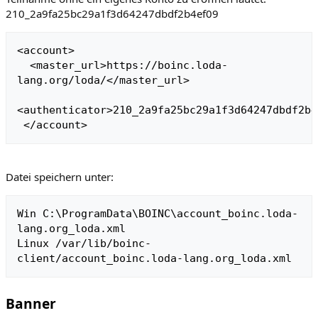
210_2a9fa25bc29a1f3d64247dbdf2b4ef09
<account>

  <master_url>https://boinc.loda-
lang.org/loda/</master_url>

<authenticator>210_2a9fa25bc29a1f3d64247dbdf2b4
Datei speichern unter:
Win C:\ProgramData\BOINC\account_boinc.loda-
lang.org_loda.xml

Linux /var/lib/boinc-
Banner