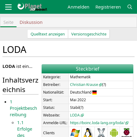
Zum
Anmelden
Registrieren
Inhalt
springen
Seite
Diskussion
Quelltext anzeigen
Versionsgeschichte
LODA
Z
Z
LODA
ist ein...
Steckbrief
u
u
Kategorie:
Mathematik
Inhaltsverz
r
r
N
S
Betreiber:
Christian Krause
(?)
eichnis
a
u
Nationalität:
Deutschland
v
c
Start:
Mai 2022
1
i
h
Status:
Stabil(?)
Projektbesch
g
e
reibung
Webseite:
LODA
a
s
1.1
Anmelde-URL:
https://boinc.loda-lang.org/loda/
t
p
Erfolge
i
r
Clients
des
o
i